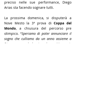
preciso nelle sue performance, Diego 
Arias sta facendo sognare tutti.
La prossima domenica, si disputerà a 
Nove Mesto la 3° prova di 
Coppa del 
Mondo
, a chiusura del percorso pre 
olimpico. “
Speriamo di poter annunciare il 
sogno che culliamo da un anno assieme a 
Diego
 - conclude Loredana Manzoni- 
intanto ci godiamo questa prova di Nove 
Mesto e ci prepariamo a rivedere presto 
Diego anche nelle Marathon dove 
sicuramente avrà molto da dire!”.